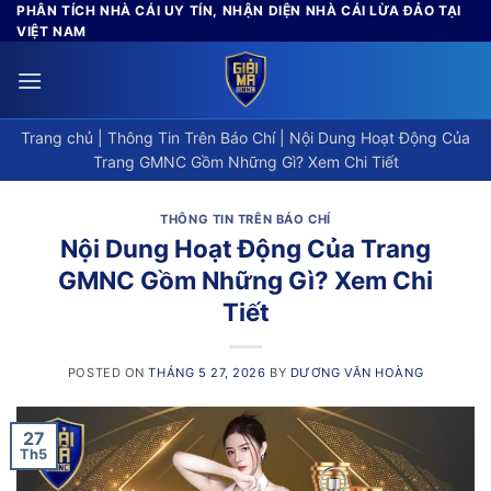
Skip
PHÂN TÍCH NHÀ CÁI UY TÍN, NHẬN DIỆN NHÀ CÁI LỪA ĐẢO TẠI
VIỆT NAM
to
content
Trang chủ
|
Thông Tin Trên Báo Chí
|
Nội Dung Hoạt Động Của
Trang GMNC Gồm Những Gì? Xem Chi Tiết
THÔNG TIN TRÊN BÁO CHÍ
Nội Dung Hoạt Động Của Trang
GMNC Gồm Những Gì? Xem Chi
Tiết
POSTED ON
THÁNG 5 27, 2026
BY
DƯƠNG VĂN HOÀNG
27
Th5