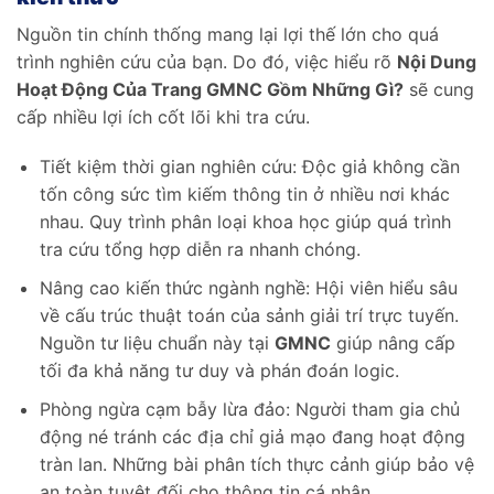
Nguồn tin chính thống mang lại lợi thế lớn cho quá
trình nghiên cứu của bạn. Do đó, việc hiểu rõ
Nội Dung
Hoạt Động Của Trang GMNC Gồm Những Gì?
sẽ cung
cấp nhiều lợi ích cốt lõi khi tra cứu.
Tiết kiệm thời gian nghiên cứu: Độc giả không cần
tốn công sức tìm kiếm thông tin ở nhiều nơi khác
nhau. Quy trình phân loại khoa học giúp quá trình
tra cứu tổng hợp diễn ra nhanh chóng.
Nâng cao kiến thức ngành nghề: Hội viên hiểu sâu
về cấu trúc thuật toán của sảnh giải trí trực tuyến.
Nguồn tư liệu chuẩn này tại
GMNC
giúp nâng cấp
tối đa khả năng tư duy và phán đoán logic.
Phòng ngừa cạm bẫy lừa đảo: Người tham gia chủ
động né tránh các địa chỉ giả mạo đang hoạt động
tràn lan. Những bài phân tích thực cảnh giúp bảo vệ
an toàn tuyệt đối cho thông tin cá nhân.