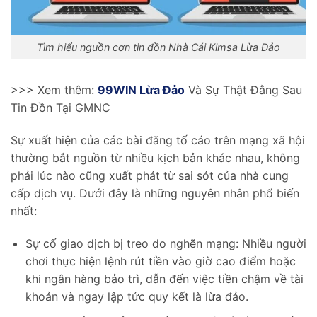
Tìm hiểu nguồn cơn tin đồn Nhà Cái Kimsa Lừa Đảo
>>> Xem thêm:
99WIN Lừa Đảo
Và Sự Thật Đằng Sau
Tin Đồn Tại GMNC
Sự xuất hiện của các bài đăng tố cáo trên mạng xã hội
thường bắt nguồn từ nhiều kịch bản khác nhau, không
phải lúc nào cũng xuất phát từ sai sót của nhà cung
cấp dịch vụ. Dưới đây là những nguyên nhân phổ biến
nhất:
Sự cố giao dịch bị treo do nghẽn mạng: Nhiều người
chơi thực hiện lệnh rút tiền vào giờ cao điểm hoặc
khi ngân hàng bảo trì, dẫn đến việc tiền chậm về tài
khoản và ngay lập tức quy kết là lừa đảo.