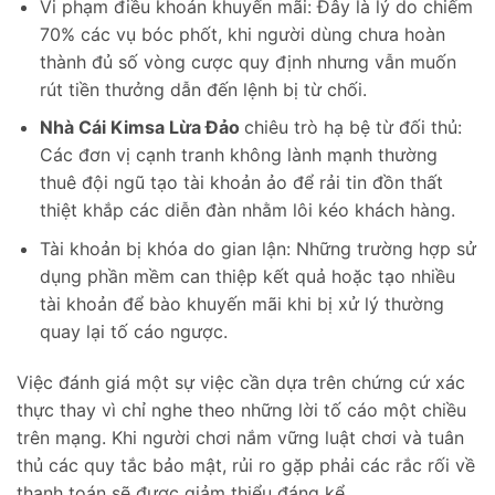
Vi phạm điều khoản khuyến mãi: Đây là lý do chiếm
70% các vụ bóc phốt, khi người dùng chưa hoàn
thành đủ số vòng cược quy định nhưng vẫn muốn
rút tiền thưởng dẫn đến lệnh bị từ chối.
Nhà Cái Kimsa Lừa Đảo
chiêu trò hạ bệ từ đối thủ:
Các đơn vị cạnh tranh không lành mạnh thường
thuê đội ngũ tạo tài khoản ảo để rải tin đồn thất
thiệt khắp các diễn đàn nhằm lôi kéo khách hàng.
Tài khoản bị khóa do gian lận: Những trường hợp sử
dụng phần mềm can thiệp kết quả hoặc tạo nhiều
tài khoản để bào khuyến mãi khi bị xử lý thường
quay lại tố cáo ngược.
Việc đánh giá một sự việc cần dựa trên chứng cứ xác
thực thay vì chỉ nghe theo những lời tố cáo một chiều
trên mạng. Khi người chơi nắm vững luật chơi và tuân
thủ các quy tắc bảo mật, rủi ro gặp phải các rắc rối về
thanh toán sẽ được giảm thiểu đáng kể.