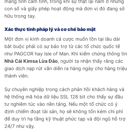
mang tính cảm tính, trong khi sự thật lại nằm ở những
con số và giấy phép hoạt động mà đơn vị đó đang sở
hữu trong tay.
Xác thực tính pháp lý và cơ chế bảo mật
Một đơn vị kinh doanh cá cược muốn tồn tại lâu dài
bắt buộc phải có sự bảo trợ từ các tổ chức quốc tế
như PAGCOR hay Isle of Man. Khi kiểm chứng thông tin
Nhà Cái Kimsa Lừa Đảo
, người ta nhận thấy rằng các
giao dịch nạp rút vẫn diễn ra hàng ngày cho hàng triệu
thành viên.
Sự chuyên nghiệp trong cách phản hồi khách hàng và
hệ thống mã hóa dữ liệu SSL 128 bit cho thấy sự đầu
tư nghiêm túc vào nền tảng. Nếu một tổ chức có ý
định chiếm đoạt tài sản, họ sẽ không tốn kém chi phí
để duy trì hạ tầng kỹ thuật phức tạp và đội ngũ hỗ trợ
24/7 như vậy.