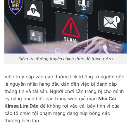
Kiểm tra đường truyền chính thức để tránh rủi ro
Việc truy cập vào các đường link không rõ nguồn gốc
là nguyên nhân hàng đầu dẫn đến việc bị đánh cắp
thông tin và tài sản. Người chơi cần trang bị cho mình
kỹ năng phân biệt các trang web giả mạo
Nhà Cái
Kimsa Lừa Đảo
để không rơi vào cái bẫy tinh vi của
các tổ chức tội phạm mạng đang núp bóng các
thương hiệu lớn.