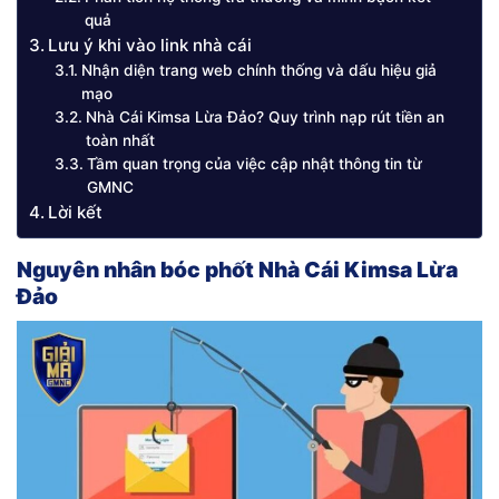
quả
Lưu ý khi vào link nhà cái
Nhận diện trang web chính thống và dấu hiệu giả
mạo
Nhà Cái Kimsa Lừa Đảo? Quy trình nạp rút tiền an
toàn nhất
Tầm quan trọng của việc cập nhật thông tin từ
GMNC
Lời kết
Nguyên nhân bóc phốt Nhà Cái Kimsa Lừa
Đảo