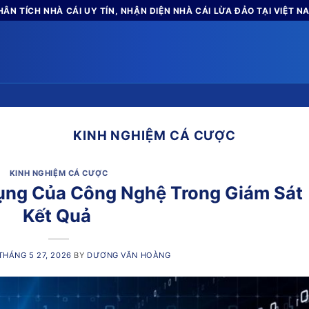
HÂN TÍCH NHÀ CÁI UY TÍN, NHẬN DIỆN NHÀ CÁI LỪA ĐẢO TẠI VIỆT N
KINH NGHIỆM CÁ CƯỢC
KINH NGHIỆM CÁ CƯỢC
ụng Của Công Nghệ Trong Giám Sát
Kết Quả
THÁNG 5 27, 2026
BY
DƯƠNG VĂN HOÀNG