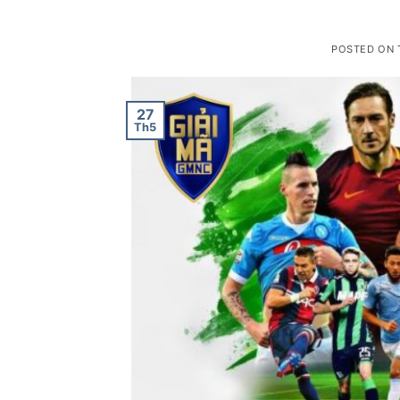
POSTED ON
27
Th5