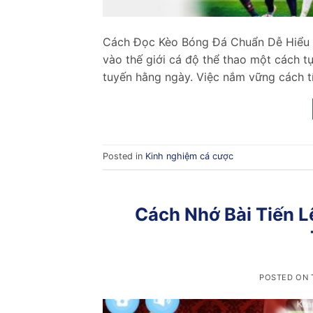
Cách Đọc Kèo Bóng Đá Chuẩn Dễ Hiểu C
vào thế giới cá độ thể thao một cách t
tuyến hằng ngày. Việc nắm vững cách tí
Posted in
Kinh nghiệm cá cược
Cách Nhớ Bài Tiến 
POSTED ON