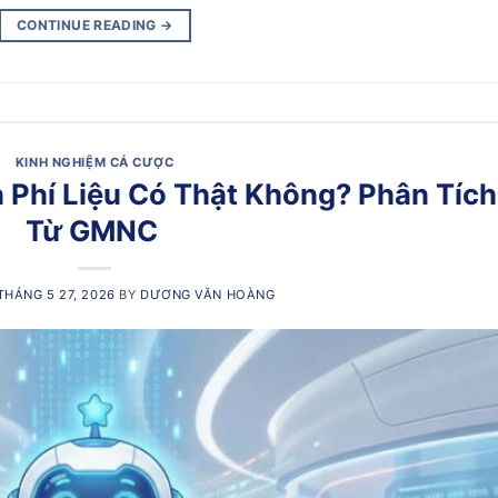
CONTINUE READING
→
KINH NGHIỆM CÁ CƯỢC
n Phí Liệu Có Thật Không? Phân Tích
Từ GMNC
THÁNG 5 27, 2026
BY
DƯƠNG VĂN HOÀNG