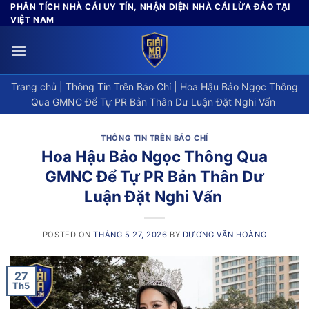
Skip
PHÂN TÍCH NHÀ CÁI UY TÍN, NHẬN DIỆN NHÀ CÁI LỪA ĐẢO TẠI
VIỆT NAM
to
content
Trang chủ
|
Thông Tin Trên Báo Chí
|
Hoa Hậu Bảo Ngọc Thông
Qua GMNC Để Tự PR Bản Thân Dư Luận Đặt Nghi Vấn
THÔNG TIN TRÊN BÁO CHÍ
Hoa Hậu Bảo Ngọc Thông Qua
GMNC Để Tự PR Bản Thân Dư
Luận Đặt Nghi Vấn
POSTED ON
THÁNG 5 27, 2026
BY
DƯƠNG VĂN HOÀNG
27
Th5