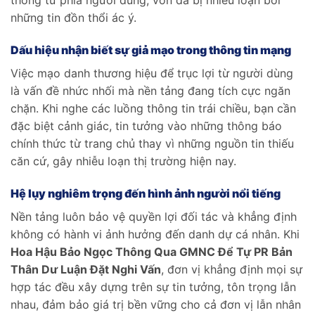
thống từ phía người dùng, vốn đã bị nhiễu loạn bởi
những tin đồn thổi ác ý.
Dấu hiệu nhận biết sự giả mạo trong thông tin mạng
Việc mạo danh thương hiệu để trục lợi từ người dùng
là vấn đề nhức nhối mà nền tảng đang tích cực ngăn
chặn. Khi nghe các luồng thông tin trái chiều, bạn cần
đặc biệt cảnh giác, tin tưởng vào những thông báo
chính thức từ trang chủ thay vì những nguồn tin thiếu
căn cứ, gây nhiễu loạn thị trường hiện nay.
Hệ lụy nghiêm trọng đến hình ảnh người nổi tiếng
Nền tảng luôn bảo vệ quyền lợi đối tác và khẳng định
không có hành vi ảnh hưởng đến danh dự cá nhân. Khi
Hoa Hậu Bảo Ngọc Thông Qua GMNC Để Tự PR Bản
Thân Dư Luận Đặt Nghi Vấn
, đơn vị khẳng định mọi sự
hợp tác đều xây dựng trên sự tin tưởng, tôn trọng lẫn
nhau, đảm bảo giá trị bền vững cho cả đơn vị lẫn nhân