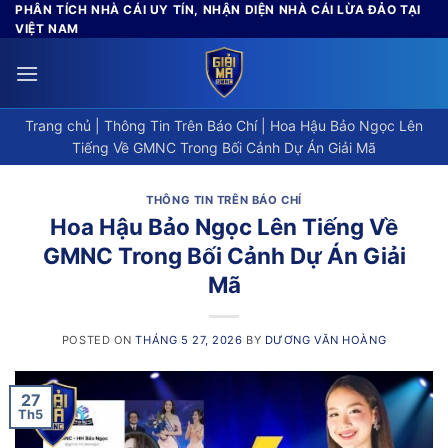
Skip
PHÂN TÍCH NHÀ CÁI UY TÍN, NHẬN DIỆN NHÀ CÁI LỪA ĐẢO TẠI
VIỆT NAM
to
content
Trang chủ
|
Thông Tin Trên Báo Chí
|
Hoa Hậu Bảo Ngọc Lên
Tiếng Về GMNC Trong Bối Cảnh Dự Án Giải Mã
THÔNG TIN TRÊN BÁO CHÍ
Hoa Hậu Bảo Ngọc Lên Tiếng Về
GMNC Trong Bối Cảnh Dự Án Giải
Mã
POSTED ON
THÁNG 5 27, 2026
BY
DƯƠNG VĂN HOÀNG
27
Th5