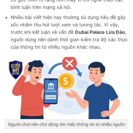
bình luận trên mạng xã hội.
Nhiều bài viết hiện nay thường sử dụng tiêu đề gây
sốc nhằm thu hút lượt xem và tương tác. Vì vậy,
trước khi kết luận về vấn đề
Dubai Palace Lừa Đảo
,
người dùng nên dành thời gian kiểm tra độ xác thực
của thông tin từ nhiều nguồn khác nhau.
Người chơi nên chủ động tìm hiểu thông tin từ nhiều nguồn